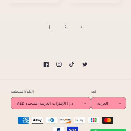
1
2
تويتر
تيك
انستغرام
فيسبوك
توك
لغة
البلد/المنطقة
العربية
AED د.إ | الإمارات العربية المتحدة
طرق
الدفع