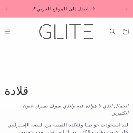
تخطى
🚚 توصيل مجاني بدون حد أدنى للطلب في الإمارات
الى
📍انتقل إلى الموقع العربي
المحتوى
عربة
التسوق
م
قلادة
ج
الجمال الذي لا هوادة فيه والذي سوف يسرق عيون
الكثيرين
م
لقد استحوذت خواتمنا وقلائدنا الثمينة من الفضة الإسترليني
على عيون وقلوب الكثير من الناس. نحن نفخر بتقديم